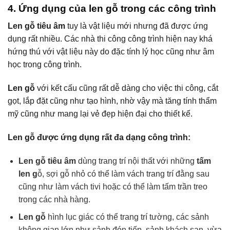
4. Ứng dụng của len gỗ trong các công trình
Len gỗ tiêu âm
tuy là vật liệu mới nhưng đã được ứng
dụng rất nhiều. Các nhà thi công công trình hiện nay khá
hứng thú với vật liệu này do đặc tính lý học cũng như âm
học trong công trình.
Len gỗ
với kết cấu cũng rất dễ dàng cho việc thi công, cắt
gọt, lắp đặt cũng như tạo hình, nhờ vậy mà tăng tính thẩm
mỹ cũng như mang lại vẻ đẹp hiện đại cho thiết kế.
Len gỗ được ứng dụng rất đa dạng công trình:
Len gỗ tiêu âm
dùng trang trí nội thất với những
tấm
len g
ỗ, sợi gỗ nhỏ có thể làm vách trang trí đằng sau
cũng như làm vách tivi hoặc có thể làm tấm trần treo
trong các nhà hàng.
Len gỗ
hình lục giác có thể trang trí tường, các sảnh
không gian lớn như sảnh đón tiếp, sảnh khách sạn, vừa