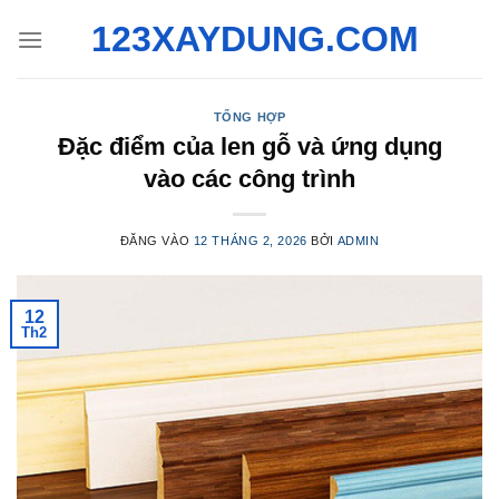
Bỏ
123XAYDUNG.COM
qua
nội
dung
TỔNG HỢP
Đặc điểm của len gỗ và ứng dụng
vào các công trình
ĐĂNG VÀO
12 THÁNG 2, 2026
BỞI
ADMIN
12
Th2