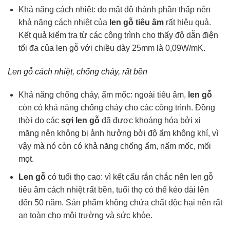
Khả năng cách nhiệt: do mật độ thành phần thấp nên
khả năng cách nhiệt của
len gỗ tiêu âm
rất hiệu quả.
Kết quả kiểm tra từ các công trình cho thấy độ dẫn điện
tối đa của len gỗ với chiều dày 25mm là 0,09W/mK.
Len gỗ cách nhiệt, chống cháy, rất bền
Khả năng chống cháy, ẩm mốc: ngoài tiêu âm,
len gỗ
còn có khả năng chống cháy cho các công trình. Đồng
thời do các
sợi len gỗ
đã được khoáng hóa bởi xi
măng nên không bị ảnh hưởng bởi độ ẩm không khí, vì
vậy mà nó còn có khả năng chống ẩm, nấm mốc, mối
mọt.
Len gỗ
có tuổi thọ cao: vì kết cấu rắn chắc nên len gỗ
tiêu âm cách nhiệt rất bền, tuổi thọ có thể kéo dài lên
đến 50 năm. Sản phẩm không chứa chất độc hại nên rất
an toàn cho môi trường và sức khỏe.