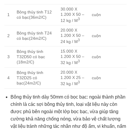
30.000 X
Bông thủy tinh T12
1.200 X 50 –
1
cuộn
có bạc(36m2/C)
3
12 kg / M
20.000 X
Bông thủy tinh T24
1.200 X 50 –
2
cuộn
có bạc(24m2/C)
3
24 kg / M
15.000 X
Bông thủy tinh
1.200 X 50 –
3
T32D50 có bạc
cuộn
3
(18m2/C)
32 kg / M
20.000 X
Bông thủy tinh
1.200 X 25 –
4
T32D25 có
cuộn
3
bạc(24m2/C)
32 kg / M
Bông thủy tinh dày 50mm có bọc bạc: ngoài thành phần
chính là các sợi bông thủy tinh, loại vật liệu này còn
được phủ bên ngoài một lớp bọc bạc, vừa giúp tăng
cường khả năng chống nóng, vừa bảo vệ chất lượng
vật liệu tránh những tác nhân như độ ẩm, vi khuẩn, nấm