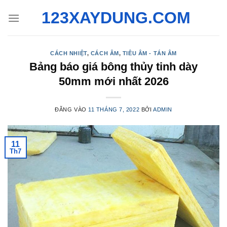
Bỏ
123XAYDUNG.COM
qua
nội
dung
CÁCH NHIỆT
,
CÁCH ÂM
,
TIÊU ÂM - TÁN ÂM
Bảng báo giá bông thủy tinh dày
50mm mới nhất 2026
ĐĂNG VÀO
11 THÁNG 7, 2022
BỞI
ADMIN
11
Th7