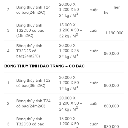
20.000 X
Bông thủy tinh T24
liên
1.200 X 50 –
2
cuộn
có bạc(24m2/C)
hệ
3
24 kg / M
15.000 X
Bông thủy tinh
1.200 X 50 –
3
T32D50 có bạc
cuộn
1,190,000
3
(18m2/C)
32 kg / M
20.000 X
Bông thủy tinh
1.200 X 25 –
4
T32D25 có
cuộn
960,000
3
bạc(24m2/C)
32 kg / M
BÔNG THỦY TINH BAO TRẮNG – CÓ BẠC
30.000 X
Bông thủy tinh T12
1.200 X 50 –
1
cuộn
có bạc(36m2/C)
800,000
3
12 kg / M
20.000 X
Bông thủy tinh T24
1.200 X 50 –
2
cuộn
có bạc(24m2/C)
860,000
3
24 kg / M
15.000 X
Bông thủy tinh
1.200 X 50 –
3
T32D50 có bạc
cuộn
930,000