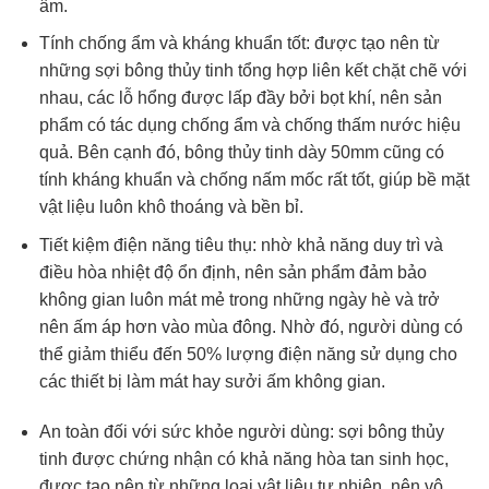
âm.
Tính chống ẩm và kháng khuẩn tốt: được tạo nên từ
những sợi bông thủy tinh tổng hợp liên kết chặt chẽ với
nhau, các lỗ hổng được lấp đầy bởi bọt khí, nên sản
phẩm có tác dụng chống ẩm và chống thấm nước hiệu
quả. Bên cạnh đó, bông thủy tinh dày 50mm cũng có
tính kháng khuẩn và chống nấm mốc rất tốt, giúp bề mặt
vật liệu luôn khô thoáng và bền bỉ.
Tiết kiệm điện năng tiêu thụ: nhờ khả năng duy trì và
điều hòa nhiệt độ ổn định, nên sản phẩm đảm bảo
không gian luôn mát mẻ trong những ngày hè và trở
nên ấm áp hơn vào mùa đông. Nhờ đó, người dùng có
thể giảm thiểu đến 50% lượng điện năng sử dụng cho
các thiết bị làm mát hay sưởi ấm không gian.
An toàn đối với sức khỏe người dùng: sợi bông thủy
tinh được chứng nhận có khả năng hòa tan sinh học,
được tạo nên từ những loại vật liệu tự nhiên, nên vô