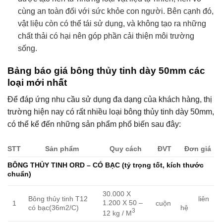
cùng an toàn đối với sức khỏe con người. Bên cạnh đó,
vật liệu còn có thể tái sử dụng, và không tạo ra những
chất thải có hại nên góp phần cải thiện môi trường
sống.
Bảng báo giá bông thủy tinh dày 50mm các
loại mới nhất
Để đáp ứng nhu cầu sử dụng đa dạng của khách hàng, thị
trường hiện nay có rất nhiều loại bông thủy tinh dày 50mm,
có thể kể đến những sản phẩm phổ biến sau đây:
STT
Sản phẩm
Quy cách
ĐVT
Đơn giá
BÔNG THỦY TINH ORD – CÓ BẠC (tỷ trọng tốt, kích thước
chuẩn)
30.000 X
Bông thủy tinh T12
liên
1.200 X 50 –
1
cuộn
có bạc(36m2/C)
hệ
3
12 kg / M