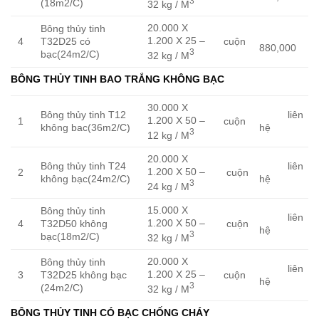
3
(18m2/C)
32 kg / M
20.000 X
Bông thủy tinh
1.200 X 25 –
4
T32D25 có
cuộn
880,000
3
bạc(24m2/C)
32 kg / M
BÔNG THỦY TINH BAO TRẮNG KHÔNG BẠC
30.000 X
Bông thủy tinh T12
liên
1.200 X 50 –
1
cuộn
không bac(36m2/C)
hệ
3
12 kg / M
20.000 X
Bông thủy tinh T24
liên
1.200 X 50 –
2
cuộn
không bạc(24m2/C)
hệ
3
24 kg / M
15.000 X
Bông thủy tinh
liên
1.200 X 50 –
4
T32D50 không
cuộn
hệ
3
bạc(18m2/C)
32 kg / M
20.000 X
Bông thủy tinh
liên
1.200 X 25 –
3
T32D25 không bạc
cuộn
hệ
3
(24m2/C)
32 kg / M
BÔNG THỦY TINH CÓ BẠC CHỐNG CHÁY