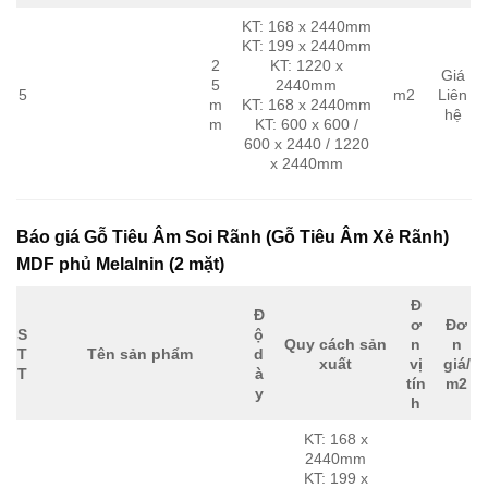
KT: 168 x 2440mm
KT: 199 x 2440mm
2
KT: 1220 x
Giá
5
2440mm
5
m2
Liên
m
KT: 168 x 2440mm
hệ
m
KT: 600 x 600 /
600 x 2440 / 1220
x 2440mm
Báo giá Gỗ Tiêu Âm Soi Rãnh (Gỗ Tiêu Âm Xẻ Rãnh)
MDF phủ Melalnin (2 mặt)
Đ
Đ
ơ
Đơ
S
ộ
Quy cách sản
n
n
T
Tên sản phẩm
d
xuất
vị
giá/
T
à
tín
m2
y
h
KT: 168 x
2440mm
KT: 199 x