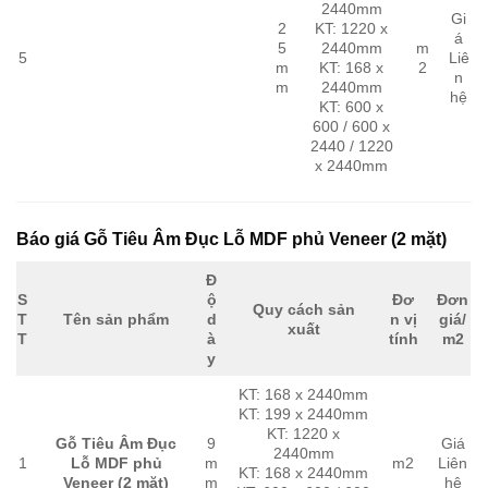
2440mm
Gi
2
KT: 1220 x
á
5
2440mm
m
5
Liê
m
KT: 168 x
2
n
m
2440mm
hệ
KT: 600 x
600 / 600 x
2440 / 1220
x 2440mm
Báo giá Gỗ Tiêu Âm Đục Lỗ MDF phủ Veneer (2 mặt)
Đ
S
ộ
Đơ
Đơn
Quy cách sản
T
Tên sản phẩm
d
n vị
giá/
xuất
T
à
tính
m2
y
KT: 168 x 2440mm
KT: 199 x 2440mm
KT: 1220 x
Gỗ Tiêu Âm Đục
9
Giá
2440mm
1
Lỗ MDF phủ
m
m2
Liên
KT: 168 x 2440mm
Veneer (2 mặt)
m
hệ