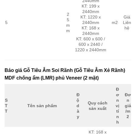
2440mm
KT: 199 x
2440mm
2
KT: 1220 x
Giá
5
5
2440mm
m2
Liên
m
KT: 168 x
hệ
m
2440mm
KT: 600 x 600 /
600 x 2440 /
1220 x 2440mm
Báo giá Gỗ Tiêu Âm Soi Rãnh (Gỗ Tiêu Âm Xẻ Rãnh)
MDF chống ẩm (LMR) phủ Veneer (2 mặt)
Đ
Đ
ơ
Đơ
S
ộ
n
n
Quy cách
T
Tên sản phẩm
d
vị
giá
sản xuất
T
à
tí
/m
y
n
2
h
KT: 168 x