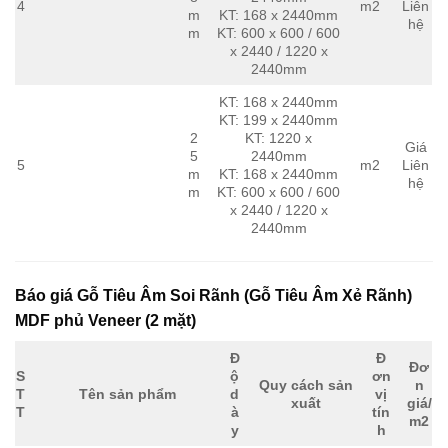
4
m2
Liên
m
KT: 168 x 2440mm
hệ
m
KT: 600 x 600 / 600
x 2440 / 1220 x
2440mm
KT: 168 x 2440mm
KT: 199 x 2440mm
2
KT: 1220 x
Giá
5
2440mm
5
m2
Liên
m
KT: 168 x 2440mm
hệ
m
KT: 600 x 600 / 600
x 2440 / 1220 x
2440mm
Báo giá Gỗ Tiêu Âm Soi Rãnh (Gỗ Tiêu Âm Xẻ Rãnh)
MDF phủ Veneer (2 mặt)
Đ
Đ
Đơ
S
ộ
ơn
Quy cách sản
n
T
Tên sản phẩm
d
vị
xuất
giá/
T
à
tín
m2
y
h