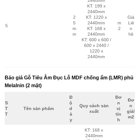
2440mm
KT: 199 x
2440mm
2
KT: 1220 x
Giá
5
2440mm
m
Liê
5
m
KT: 168 x
2
n
m
2440mm
hệ
KT: 600 x 600 /
600 x 2440 /
1220 x
2440mm
Báo giá Gỗ Tiêu Âm Đục Lỗ MDF chống ẩm (LMR) phủ
Melalnin (2 mặt)
Đ
Đơ
Đơ
S
ộ
n
Quy cách sản
n
T
Tên sản phẩm
d
vị
xuất
giá/
T
à
tín
m2
y
h
KT: 168 x
2440mm