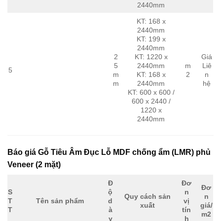
2440mm
KT: 168 x
2440mm
KT: 199 x
2440mm
2
KT: 1220 x
Giá
5
2440mm
m
Liê
5
m
KT: 168 x
2
n
m
2440mm
hệ
KT: 600 x 600 /
600 x 2440 /
1220 x
2440mm
Báo giá Gỗ Tiêu Âm Đục Lỗ MDF chống ẩm (LMR) phủ
Veneer (2 mặt)
Đ
Đơ
Đơ
S
ộ
n
Quy cách sản
n
T
Tên sản phẩm
d
vị
xuất
giá/
T
à
tín
m2
y
h