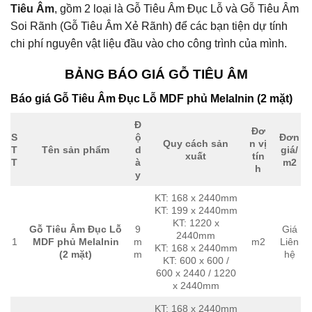
Tiêu Âm
, gồm 2 loại là Gỗ Tiêu Âm Đục Lỗ và Gỗ Tiêu Âm
Soi Rãnh (Gỗ Tiêu Âm Xẻ Rãnh) để các bạn tiện dự tính
chi phí nguyên vật liệu đầu vào cho công trình của mình.
BẢNG BÁO GIÁ GỖ TIÊU ÂM
Báo giá Gỗ Tiêu Âm Đục Lỗ MDF phủ Melalnin (2 mặt)
Đ
Đơ
S
ộ
Đơn
Quy cách sản
n vị
T
Tên sản phẩm
d
giá/
xuất
tín
T
à
m2
h
y
KT: 168 x 2440mm
KT: 199 x 2440mm
KT: 1220 x
Gỗ Tiêu Âm Đục Lỗ
9
Giá
2440mm
1
MDF phủ Melalnin
m
m2
Liên
KT: 168 x 2440mm
(2 mặt)
m
hệ
KT: 600 x 600 /
600 x 2440 / 1220
x 2440mm
KT: 168 x 2440mm