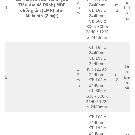
9
á
Tiêu Âm Xẻ Rãnh) MDF
2440mm
m
1
m
Liê
chống ẩm (LMR) phủ
KT: 168 x
2
m
n
Melalnin (2 mặt)
2440mm
hệ
KT: 600 x
600 / 600 x
2440 / 1220
x 2440mm
KT: 168 x
2440mm
KT: 199 x
2440mm
Gi
1
KT: 1220 x
á
2
2440mm
m
2
Liê
m
KT: 168 x
2
n
m
2440mm
hệ
KT: 600 x
600 / 600 x
2440 / 1220
x 2440mm
KT: 168 x
2440mm
KT: 199 x
2440mm