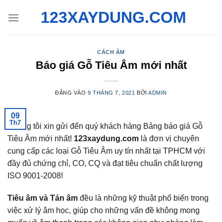
Bỏ
123XAYDUNG.COM
qua
nội
dung
CÁCH ÂM
Báo giá Gỗ Tiêu Âm mới nhất
ĐĂNG VÀO
9 THÁNG 7, 2021
BỞI
ADMIN
09
Th7
Chúng tôi xin gửi đến quý khách hàng Bảng báo giá Gỗ
Tiêu Âm mới nhất!
123xaydung.com
là đơn vị chuyên
cung cấp các loại Gỗ Tiêu Âm uy tín nhất tại TPHCM với
đầy đủ chứng chỉ, CO, CQ và đạt tiêu chuẩn chất lượng
ISO 9001-2008!
Tiêu âm và Tán âm
đều là những kỹ thuật phổ biến trong
việc xử lý âm học, giúp cho những vấn đề không mong