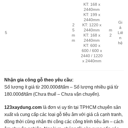
KT: 168 x
2440mm
KT: 199 x
2440mm
Gi
2
KT: 1220 x
á
5
2440mm
m
5
Liê
m
KT: 168 x
2
n
m
2440mm
hệ
KT: 600 x
600 / 600 x
2440 / 1220
x 2440mm
Nhận gia công gỗ theo yêu cầu:
Số lượng ít giá từ 200.000đ/tấm – Số lượng nhiều giá từ
180.000đ/tấm (Chưa thuế – Chưa vận chuyển).
123xaydung.com
là đơn vị uy tín tại TPHCM chuyên sản
xuất và cung cấp các loại gỗ tiêu âm với giá cả cạnh tranh,
đồng thời cũng nhận thi công các công trình tiêu âm – cách