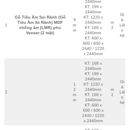
2440mm
KT: 199 x
2440mm
Gi
Gỗ Tiêu Âm Soi Rãnh (Gỗ
KT: 1220 x
9
á
Tiêu Âm Xẻ Rãnh) MDF
2440mm
m
1
m
Liê
chống ẩm (LMR) phủ
KT: 168 x
2
m
n
Veneer (2 mặt)
2440mm
hệ
KT: 600 x
600 / 600 x
2440 / 1220
x 2440mm
KT: 168 x
2440mm
KT: 199 x
2440mm
Gi
1
KT: 1220 x
á
2
2440mm
m
2
Liê
m
KT: 168 x
2
n
m
2440mm
hệ
KT: 600 x
600 / 600 x
2440 / 1220
x 2440mm