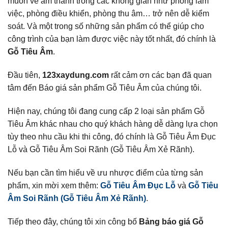
muốn về âm thanh trong các không gian như phòng làm
việc, phòng điều khiển, phòng thu âm… trở nên dễ kiểm
soát. Và một trong số những sản phẩm có thể giúp cho
công trình của bạn làm được việc này tốt nhất, đó chính là
Gỗ Tiêu Âm
.
Đầu tiên,
123xaydung.com
rất cảm ơn các bạn đã quan
tâm đến Báo giá sản phẩm Gỗ Tiêu Âm của chúng tôi.
Hiện nay, chúng tôi đang cung cấp 2 loại sản phẩm Gỗ
Tiêu Âm khác nhau cho quý khách hàng dễ dàng lựa chọn
tùy theo nhu cầu khi thi công, đó chính là Gỗ Tiêu Âm Đục
Lỗ và Gỗ Tiêu Âm Soi Rãnh (Gỗ Tiêu Âm Xẻ Rãnh).
Nếu bạn cần tìm hiểu về ưu nhược điểm của từng sản
phẩm, xin mời xem thêm:
Gỗ Tiêu Âm Đục Lỗ
và
Gỗ Tiêu
Âm Soi Rãnh (Gỗ Tiêu Âm Xẻ Rãnh)
.
Tiếp theo đây, chúng tôi xin công bố
Bảng báo giá Gỗ