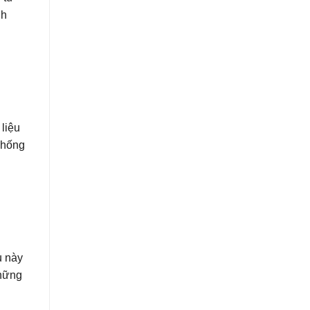
nh
liệu
 chống
u này
những