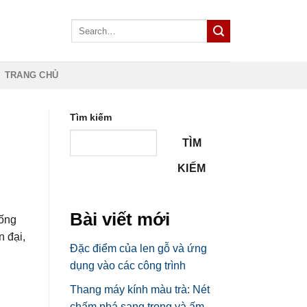
TRANG CHỦ
Tìm kiếm
TÌM
KIẾM
Bài viết mới
hống
n đại,
Đặc điểm của len gỗ và ứng
dụng vào các công trình
Thang máy kính màu trà: Nét
chấm phá sang trọng và ấm