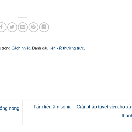
g trong
Cách nhiệt
. Đánh dấu
liên kết thường trực
.
Tấm tiêu âm sonic – Giải pháp tuyệt vời cho xử
hống nóng
tha