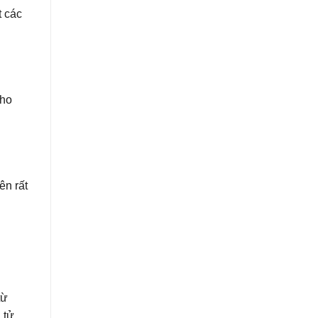
t các
cho
ên rất
từ
 tử