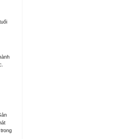
tuổi
thành
c.
 Sản
mát
 trong