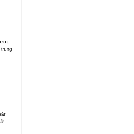
 được
 trung
sản
sở