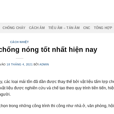
CHỐNG CHÁY
CÁCH ÂM
TIÊU ÂM – TÁN ÂM
CNC
TỔNG HỢP
CÁCH NHIỆT
 chống nóng tốt nhất hiện nay
 VÀO
18 THÁNG 4, 2021
BỞI
ADMIN
y, các loại mái tôn đã dần được thay thế bởi vật liệu tấm lợp c
vật liệu được nghiên cứu và chế tạo theo quy trình tiên tiến, hiệ
người.
họn trong những công trình thi công như nhà ở, văn phòng, hội