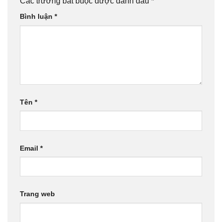
Các trường bắt buộc được đánh dấu
*
Bình luận
*
Tên
*
Email
*
Trang web