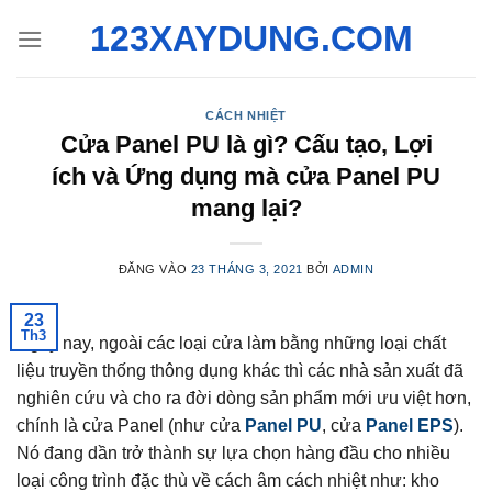
Bỏ
123XAYDUNG.COM
qua
nội
dung
CÁCH NHIỆT
Cửa Panel PU là gì? Cấu tạo, Lợi
ích và Ứng dụng mà cửa Panel PU
mang lại?
ĐĂNG VÀO
23 THÁNG 3, 2021
BỞI
ADMIN
23
Th3
Ngày nay, ngoài các loại cửa làm bằng những loại chất
liệu truyền thống thông dụng khác thì các nhà sản xuất đã
nghiên cứu và cho ra đời dòng sản phẩm mới ưu việt hơn,
chính là cửa Panel (như cửa
Panel PU
, cửa
Panel EPS
).
Nó đang dần trở thành sự lựa chọn hàng đầu cho nhiều
loại công trình đặc thù về cách âm cách nhiệt như: kho