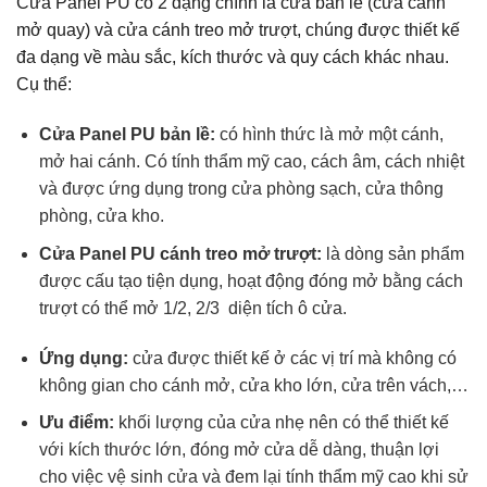
Cửa Panel PU có 2 dạng chính là cửa bản lề (cửa cánh
mở quay) và cửa cánh treo mở trượt, chúng được thiết kế
đa dạng về màu sắc, kích thước và quy cách khác nhau.
Cụ thể:
Cửa Panel PU bản lề:
có hình thức là mở một cánh,
mở hai cánh. Có tính thẩm mỹ cao, cách âm, cách nhiệt
và được ứng dụng trong cửa phòng sạch, cửa thông
phòng, cửa kho.
Cửa Panel PU cánh treo mở trượt:
là dòng sản phẩm
được cấu tạo tiện dụng, hoạt động đóng mở bằng cách
trượt có thể mở 1/2, 2/3 diện tích ô cửa.
Ứng dụng:
cửa được thiết kế ở các vị trí mà không có
không gian cho cánh mở, cửa kho lớn, cửa trên vách,…
Ưu điểm:
khối lượng của cửa nhẹ nên có thể thiết kế
với kích thước lớn, đóng mở cửa dễ dàng, thuận lợi
cho việc vệ sinh cửa và đem lại tính thẩm mỹ cao khi sử