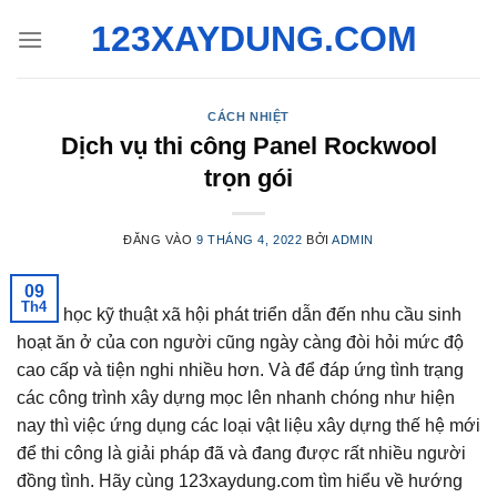
Bỏ
123XAYDUNG.COM
qua
nội
dung
CÁCH NHIỆT
Dịch vụ thi công Panel Rockwool
trọn gói
ĐĂNG VÀO
9 THÁNG 4, 2022
BỞI
ADMIN
09
Th4
Khoa học kỹ thuật xã hội phát triển dẫn đến nhu cầu sinh
hoạt ăn ở của con người cũng ngày càng đòi hỏi mức độ
cao cấp và tiện nghi nhiều hơn. Và để đáp ứng tình trạng
các công trình xây dựng mọc lên nhanh chóng như hiện
nay thì việc ứng dụng các loại vật liệu xây dựng thế hệ mới
để thi công là giải pháp đã và đang được rất nhiều người
đồng tình. Hãy cùng 123xaydung.com tìm hiểu về hướng