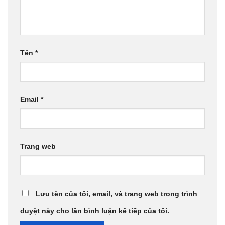
Tên
*
Email
*
Trang web
Lưu tên của tôi, email, và trang web trong trình
duyệt này cho lần bình luận kế tiếp của tôi.