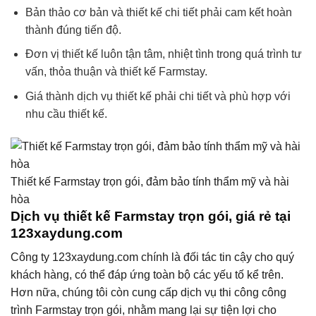
Bản thảo cơ bản và thiết kế chi tiết phải cam kết hoàn
thành đúng tiến độ.
Đơn vị thiết kế luôn tận tâm, nhiệt tình trong quá trình tư
vấn, thỏa thuận và thiết kế Farmstay.
Giá thành dịch vụ thiết kế phải chi tiết và phù hợp với
nhu cầu thiết kế.
Thiết kế Farmstay trọn gói, đảm bảo tính thẩm mỹ và hài
hòa
Dịch vụ thiết kế Farmstay trọn gói, giá rẻ tại
123xaydung.com
Công ty 123xaydung.com chính là đối tác tin cậy cho quý
khách hàng, có thể đáp ứng toàn bộ các yếu tố kể trên.
Hơn nữa, chúng tôi còn cung cấp dịch vụ thi công công
trình Farmstay trọn gói, nhằm mang lại sự tiện lợi cho