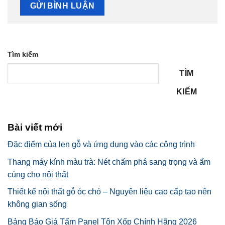
Tìm kiếm
TÌM
KIẾM
Bài viết mới
Đặc điểm của len gỗ và ứng dụng vào các công trình
Thang máy kính màu trà: Nét chấm phá sang trọng và ấm
cúng cho nội thất
Thiết kế nội thất gỗ óc chó – Nguyên liệu cao cấp tạo nên
không gian sống
Bảng Báo Giá Tấm Panel Tôn Xốp Chính Hãng 2026