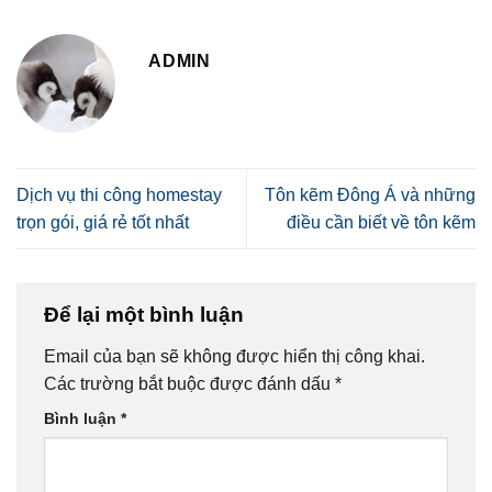
ADMIN
Dịch vụ thi công homestay
Tôn kẽm Đông Á và những
trọn gói, giá rẻ tốt nhất
điều cần biết về tôn kẽm
Để lại một bình luận
Email của bạn sẽ không được hiển thị công khai.
Các trường bắt buộc được đánh dấu
*
Bình luận
*