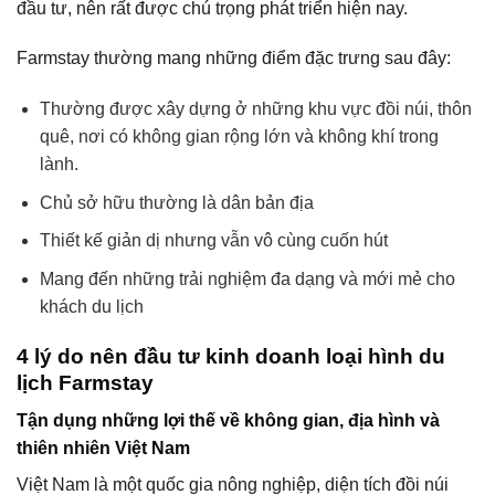
đầu tư, nên rất được chú trọng phát triển hiện nay.
Farmstay thường mang những điểm đặc trưng sau đây:
Thường được xây dựng ở những khu vực đồi núi, thôn
quê, nơi có không gian rộng lớn và không khí trong
lành.
Chủ sở hữu thường là dân bản địa
Thiết kế giản dị nhưng vẫn vô cùng cuốn hút
Mang đến những trải nghiệm đa dạng và mới mẻ cho
khách du lịch
4 lý do nên đầu tư kinh doanh loại hình du
lịch Farmstay
Tận dụng những lợi thế về không gian, địa hình và
thiên nhiên Việt Nam
Việt Nam là một quốc gia nông nghiệp, diện tích đồi núi