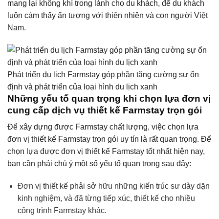
mang lại không khí trong lành cho du khách, để du khách
luôn cảm thấy ấn tượng với thiên nhiên và con người Việt
Nam.
Phát triển du lịch Farmstay góp phần tăng cường sự ổn
định và phát triển của loại hình du lịch xanh
Những yếu tố quan trọng khi chọn lựa đơn vị
cung cấp dịch vụ thiết kế Farmstay trọn gói
Để xây dựng được Farmstay chất lượng, việc chọn lựa
đơn vị thiết kế Farmstay trọn gói uy tín là rất quan trọng. Để
chọn lựa được đơn vị thiết kế Farmstay tốt nhất hiện nay,
bạn cần phải chú ý một số yếu tố quan trọng sau đây:
Đơn vị thiết kế phải sở hữu những kiến trúc sư dày dặn
kinh nghiệm, và đã từng tiếp xúc, thiết kế cho nhiều
công trình Farmstay khác.