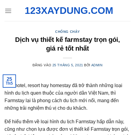
Bỏ
123XAYDUNG.COM
qua
nội
dung
CHỐNG CHÁY
Dịch vụ thiết kế farmstay trọn gói,
giá rẻ tốt nhất
ĐĂNG VÀO
25 THÁNG 5, 2021
BỞI
ADMIN
25
Th5
Nếu hotel, resort hay homestay đã trở thành những loại
hình du lịch quen thuộc của người dân Việt Nam, thì
Farmstay lại là phong cách du lịch mới nổi, mang đến
những trải nghiệm thú vị cho du khách.
Để hiểu thêm về loại hình du lịch Farmstay hấp dẫn này,
cũng như chọn lựa được đơn vị thiết kế Farmstay trọn gói,