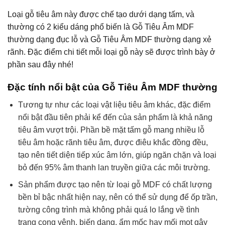
Loại gỗ tiêu âm này được chế tạo dưới dạng tấm, và
thường có 2 kiểu dáng phổ biến là Gỗ Tiêu Âm MDF
thường dạng đục lỗ và Gỗ Tiêu Âm MDF thường dạng xẻ
rãnh. Đặc điểm chi tiết mỗi loại gỗ này sẽ được trình bày ở
phần sau đây nhé!
Đặc tính nổi bật của Gỗ Tiêu Âm MDF thường
Tương tự như các loại vật liệu tiêu âm khác, đặc điểm
nổi bật đầu tiên phải kể đến của sản phẩm là khả năng
tiêu âm vượt trội. Phần bề mặt tấm gỗ mang nhiều lỗ
tiêu âm hoặc rãnh tiêu âm, được điêu khắc đồng đều,
tạo nên tiết diện tiếp xúc âm lớn, giúp ngăn chặn và loại
bỏ đến 95% âm thanh lan truyền giữa các môi trường.
Sản phẩm được tạo nên từ loại gỗ MDF có chất lượng
bền bỉ bậc nhất hiện nay, nên có thể sử dụng để ốp trần,
tường công trình mà không phải quá lo lắng về tình
trạng cong vênh, biến dạng, ẩm mốc hay mối mọt gây