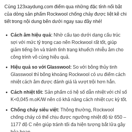
Cùng 123xaydung.com điểm qua những đặc tính nổi bật
của dòng sản phẩm Rockwool chống cháy được liệt kê chi
tiết trong nội dung bên dưới ngay sau đây nhé!
Cách âm hiệu quả:
Nhờ cấu tạo dưới dạng cấu trúc
sợi với mức tỷ trọng cao nên Rockwool rất tốt, giúp
giảm tiếng ồn và tránh tình trạng khuếch nhiễu âm cho
công trình vô cùng hiệu quả.
Hiệu quả so với Glasswool:
So với bông thủy tinh
Glasswool thì bông khoáng Rockwool có ưu điểm cách
nhiệt cách âm được đánh giá là vượt trội hơn hẳn.
Cách nhiệt tốt:
Sản phẩm có hệ số dẫn nhiệt với chỉ số
K<0,045 m.oK/W nên có khả năng cách nhiệt cực kỳ tốt.
Chống cháy siêu việt:
Thông thường, Rockwool
chống cháy có thể chịu được ngưỡng nhiệt độ từ 650 –
1177 độ C nên giúp tránh tối đa hiện tượng bắt lửa gây
hỏa hoạn.