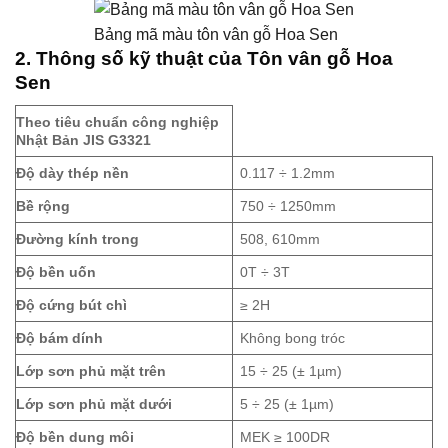
Bảng mã màu tôn vân gỗ Hoa Sen
2.
Thông số kỹ thuật của Tôn vân gỗ Hoa
Sen
Theo tiêu chuẩn công nghiệp
Nhật Bản JIS G3321
Độ dày thép nền
0.117 ÷ 1.2mm
Bề rộng
750 ÷ 1250mm
Đường kính trong
508, 610mm
Độ bền uốn
0T ÷ 3T
Độ cứng bút chì
≥ 2H
Độ bám dính
Không bong tróc
Lớp sơn phủ mặt trên
15 ÷ 25 (± 1µm)
Lớp sơn phủ mặt dưới
5 ÷ 25 (± 1µm)
Độ bền dung môi
MEK ≥ 100DR