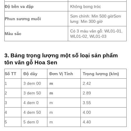
Độ bền va đập
Không bong tróc
Sơn chính: Min 500 giờSơn
Phun sương muối
lưng: Min 300 giờ
Có 3 màu vân gỗ: WL01-01,
Màu sắc
WL01-02, WL01-03
3.
Bảng trọng lượng một số loại sản phẩm
tôn vân gỗ Hoa Sen
Số TT
Độ dày
Đơn Vị Tính
Trọng lượng (k/m)
1
3 dem 00
m
2.42
2
3 dem 50
m
2.89
3
4 dem 0
m
3.55
4
4 dem 50
m
4.00
5
5 dem 0
m
4.40