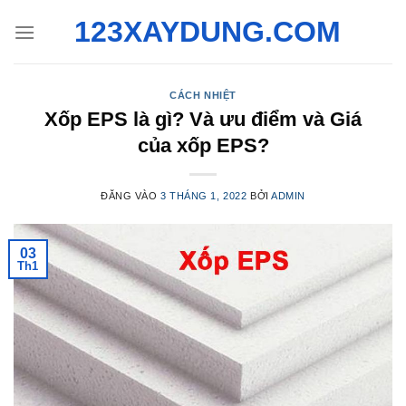
Bỏ
123XAYDUNG.COM
qua
nội
dung
CÁCH NHIỆT
Xốp EPS là gì? Và ưu điểm và Giá
của xốp EPS?
ĐĂNG VÀO
3 THÁNG 1, 2022
BỞI
ADMIN
03
Th1