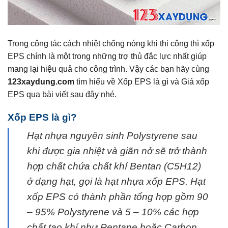
Trong công tác cách nhiệt chống nóng khi thi công thì xốp
EPS chính là một trong những trợ thủ đắc lực nhất giúp
mang lại hiệu quả cho công trình. Vậy các bạn hãy cùng
123xaydung.com
tìm hiểu về Xốp EPS là gì và Giá xốp
EPS qua bài viết sau đây nhé.
Xốp EPS là gì?
Hạt nhựa nguyên sinh Polystyrene sau
khi được gia nhiệt và giãn nở sẽ trở thành
hợp chất chứa chất khí Bentan (C5H12)
ở dạng hạt, gọi là hạt nhựa xốp EPS. Hạt
xốp EPS có thành phần tổng hợp gồm 90
– 95% Polystyrene và 5 – 10% các hợp
chất tạo khí như Pentane hoặc Carbon