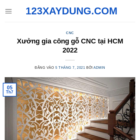
Bỏ
123XAYDUNG.COM
qua
nội
dung
CNC
Xưởng gia công gỗ CNC tại HCM
2022
ĐĂNG VÀO
5 THÁNG 7, 2021
BỞI
ADMIN
05
Th7