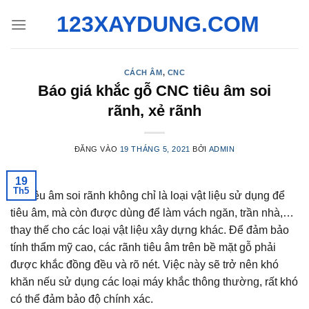
Bỏ
123XAYDUNG.COM
qua
nội
dung
CÁCH ÂM
,
CNC
Báo giá khắc gỗ CNC tiêu âm soi
rãnh, xẻ rãnh
ĐĂNG VÀO
19 THÁNG 5, 2021
BỞI
ADMIN
19
Th5
Gỗ tiêu âm soi rãnh không chỉ là loại vật liệu sử dụng để
tiêu âm, mà còn được dùng để làm vách ngăn, trần nhà,…
thay thế cho các loại vật liệu xây dựng khác. Để đảm bảo
tính thẩm mỹ cao, các rãnh tiêu âm trên bề mặt gỗ phải
được khắc đồng đều và rõ nét. Việc này sẽ trở nên khó
khăn nếu sử dụng các loại máy khắc thông thường, rất khó
có thể đảm bảo độ chính xác.