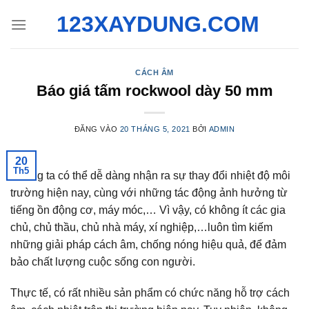
Bỏ
123XAYDUNG.COM
qua
nội
dung
CÁCH ÂM
Báo giá tấm rockwool dày 50 mm
ĐĂNG VÀO
20 THÁNG 5, 2021
BỞI
ADMIN
20
Th5
Chúng ta có thể dễ dàng nhận ra sự thay đổi nhiệt độ môi
trường hiện nay, cùng với những tác động ảnh hưởng từ
tiếng ồn động cơ, máy móc,… Vì vậy, có không ít các gia
chủ, chủ thầu, chủ nhà máy, xí nghiệp,…luôn tìm kiếm
những giải pháp cách âm, chống nóng hiệu quả, để đảm
bảo chất lượng cuộc sống con người.
Thực tế, có rất nhiều sản phẩm có chức năng hỗ trợ cách