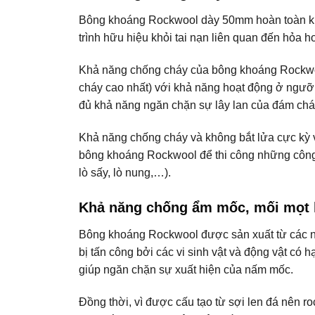
Bông khoáng Rockwool dày 50mm hoàn toàn khôn
trình hữu hiệu khỏi tai nạn liên quan đến hỏa h
Khả năng chống cháy của bông khoáng Rockwoo
cháy cao nhất) với khả năng hoạt động ở ngưỡ
đủ khả năng ngăn chặn sự lây lan của đám cháy
Khả năng chống cháy và không bắt lửa cực kỳ v
bông khoáng Rockwool để thi công những công 
lò sấy, lò nung,…).
Khả năng chống ẩm mốc, mối mọt hi
Bông khoáng Rockwool được sản xuất từ các n
bị tấn công bởi các vi sinh vật và động vật có
giúp ngăn chặn sự xuất hiện của nấm mốc.
Đồng thời, vì được cấu tạo từ sợi len đá nên roc