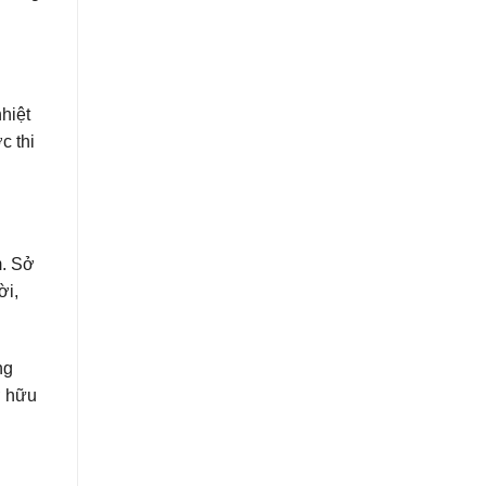
hiệt
c thi
m. Sở
ời,
ng
ở hữu