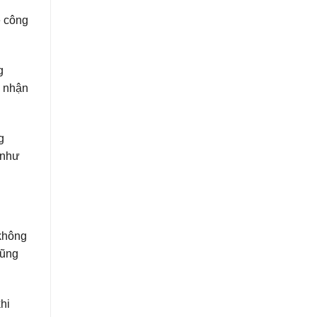
ệ công
g
c nhận
g
(như
không
cũng
hi