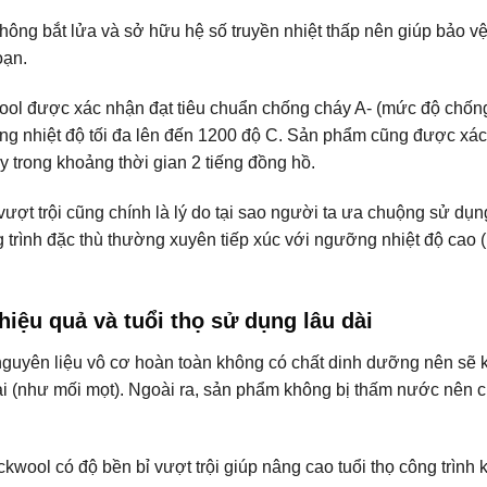
g bắt lửa và sở hữu hệ số truyền nhiệt thấp nên giúp bảo v
oạn.
l được xác nhận đạt tiêu chuẩn chống cháy A- (mức độ chốn
ng nhiệt độ tối đa lên đến 1200 độ C. Sản phẩm cũng được xá
 trong khoảng thời gian 2 tiếng đồng hồ.
ượt trội cũng chính là lý do tại sao người ta ưa chuộng sử dụn
trình đặc thù thường xuyên tiếp xúc với ngưỡng nhiệt độ cao 
ệu quả và tuổi thọ sử dụng lâu dài
guyên liệu vô cơ hoàn toàn không có chất dinh dưỡng nên sẽ 
 hại (như mối mọt). Ngoài ra, sản phẩm không bị thấm nước nên 
kwool có độ bền bỉ vượt trội giúp nâng cao tuổi thọ công trình k