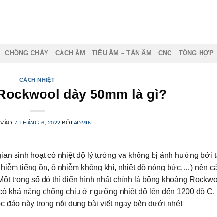
CHỐNG CHÁY
CÁCH ÂM
TIÊU ÂM – TÁN ÂM
CNC
TỔNG HỢP
CÁCH NHIỆT
Rockwool dày 50mm là gì?
 VÀO
7 THÁNG 6, 2022
BỞI
ADMIN
an sinh hoạt có nhiệt độ lý tưởng và không bị ảnh hưởng bởi 
hiễm tiếng ồn, ô nhiễm không khí, nhiệt độ nóng bức,…) nên cá
 Một trong số đó thì điển hình nhất chính là bông khoáng Rockwo
 có khả năng chống chịu ở ngưỡng nhiệt độ lên đến 1200 độ C.
 đáo này trong nội dung bài viết ngay bên dưới nhé!