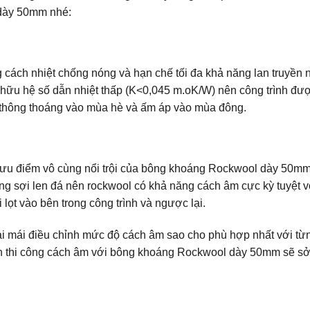
 dày 50mm nhé:
ch nhiệt chống nóng và hạn chế tối đa khả năng lan truyền n
 hữu hệ số dẫn nhiệt thấp (K<0,045 m.oK/W) nên công trình đượ
 thông thoáng vào mùa hè và ấm áp vào mùa đông.
à ưu điểm vô cùng nổi trội của bông khoáng Rockwool dày 50m
g sợi len đá nên rockwool có khả năng cách âm cực kỳ tuyệt v
lọt vào bên trong công trình và ngược lại.
ải mái điều chỉnh mức độ cách âm sao cho phù hợp nhất với từ
rình thi công cách âm với bông khoáng Rockwool dày 50mm sẽ s