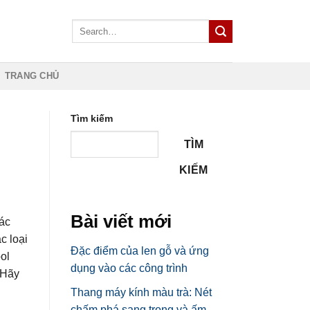
TRANG CHỦ
Tìm kiếm
TÌM
KIẾM
Bài viết mới
tác
c loại
Đặc điểm của len gỗ và ứng
ol
dụng vào các công trình
 Hãy
Thang máy kính màu trà: Nét
chấm phá sang trọng và ấm