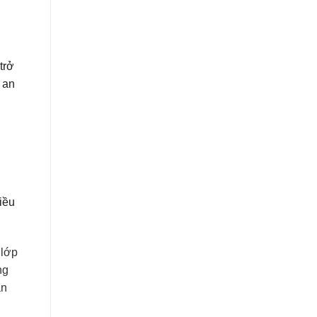
trở
 an
iều
 lớp
ng
ân