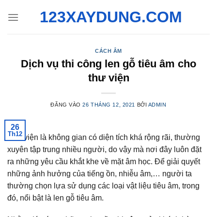
Bỏ
123XAYDUNG.COM
qua
nội
dung
CÁCH ÂM
Dịch vụ thi công len gỗ tiêu âm cho
thư viện
ĐĂNG VÀO
26 THÁNG 12, 2021
BỞI
ADMIN
26
Th12
Thư viện là không gian có diện tích khá rộng rãi, thường
xuyên tập trung nhiều người, do vậy mà nơi đây luôn đặt
ra những yêu cầu khắt khe về mặt âm học. Để giải quyết
những ảnh hưởng của tiếng ồn, nhiễu âm,… người ta
thường chọn lựa sử dụng các loại vật liệu tiêu âm, trong
đó, nổi bật là len gỗ tiêu âm.