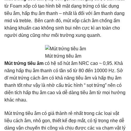
từ Foam xốp có tạo hình bề mặt dạng trứng có tác dụng
tiêu âm, hấp thụ âm thanh – nhất là đối với âm thanh dạng
mid và treble. Bên cạnh đó, mút xốp cách âm chống ẩm
kháng khuẩn cao không sinh bụi nên cực kì an toàn cho
người dùng cũng như môi trường xung quanh.
Mút trứng tiêu âm
Mút trứng tiêu âm
có hệ số hút âm NRC cao ~ 0,95. Khả
năng hấp thụ âm thanh có tần số từ 80 đến 10000 Hz. Sở
dĩ mút trứng cách âm có khả năng tiêu âm và hấp thụ âm
thanh tốt như vậy là nhờ cấu trúc hình “ sọt trứng” nên có
diện tích hấp thụ âm cao và dễ dàng tiêu âm từ mọi hướng
khác nhau.
Mút trứng tiêu âm có giá thành rẻ nhất trong các loại vật
liệu cách âm, nhỏ gọn, thiết kế đẹp mắt, có tỷ trọng nhẹ dễ
dàng vận chuyển thi công và chịu được các va chạm vật lý