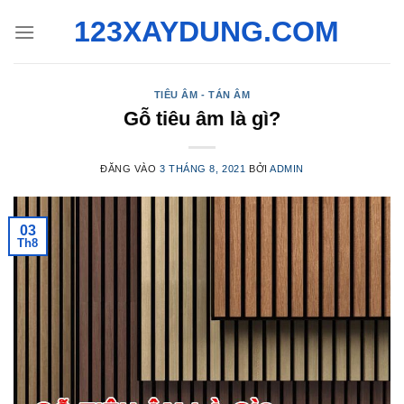
Bỏ
123XAYDUNG.COM
qua
nội
dung
TIÊU ÂM - TÁN ÂM
Gỗ tiêu âm là gì?
ĐĂNG VÀO
3 THÁNG 8, 2021
BỞI
ADMIN
03
Th8