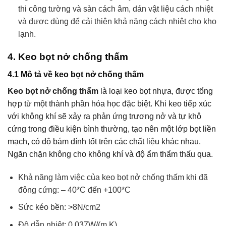
thi công tường và sàn cách âm, dán vật liệu cách nhiệt
và được dùng để cải thiện khả năng cách nhiệt cho kho
lạnh.
4.
Keo bọt nở chống thấm
4.1 Mô tả về keo bọt nở chống thấm
Keo bọt nở chống thấm
là loại keo bọt nhựa, được tổng
hợp từ một thành phần hóa học đặc biệt. Khi keo tiếp xúc
với không khí sẽ xảy ra phản ứng trương nở và tự khô
cứng trong điều kiện bình thường, tạo nên một lớp bọt liền
mạch, có độ bám dính tốt trên các chất liệu khác nhau.
Ngăn chặn không cho không khí và độ ẩm thẩm thấu qua.
Khả năng làm việc của keo bọt nở chống thấm khi đã
đông cứng: – 40*C đến +100*C
Sức kéo bền: >8N/cm2
Độ dẫn nhiệt: 0.037W/(m.K)