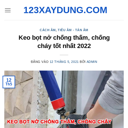
Bỏ
123XAYDUNG.COM
qua
nội
dung
CÁCH ÂM
,
TIÊU ÂM - TÁN ÂM
Keo bọt nở chống thấm, chống
cháy tốt nhất 2022
ĐĂNG VÀO
12 THÁNG 5, 2021
BỞI
ADMIN
12
Th5