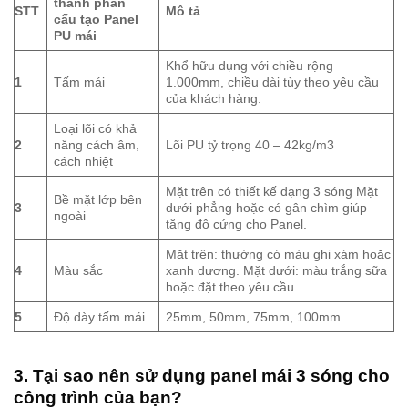
thành phần
STT
Mô tả
cấu tạo Panel
PU mái
Khổ hữu dụng với chiều rộng
1
Tấm mái
1.000mm, chiều dài tùy theo yêu cầu
của khách hàng.
Loại lõi có khả
2
năng cách âm,
Lõi PU tỷ trọng 40 – 42kg/m3
cách nhiệt
Mặt trên có thiết kế dạng 3 sóng Mặt
Bề mặt lớp bên
3
dưới phẳng hoặc có gân chìm giúp
ngoài
tăng độ cứng cho Panel.
Mặt trên: thường có màu ghi xám hoặc
4
Màu sắc
xanh dương. Mặt dưới: màu trắng sữa
hoặc đặt theo yêu cầu.
5
Độ dày tấm mái
25mm, 50mm, 75mm, 100mm
3. Tại sao nên sử dụng panel mái 3 sóng cho
công trình của bạn?