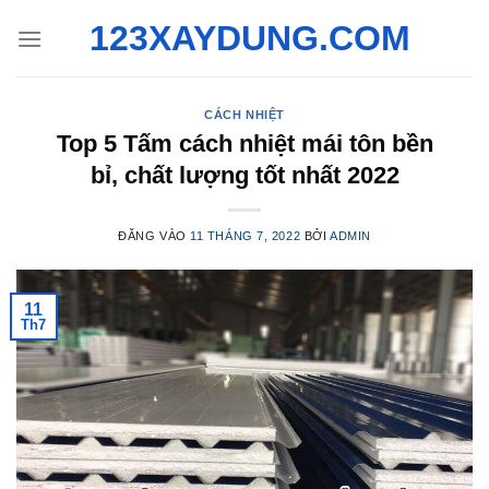
Bỏ
123XAYDUNG.COM
qua
nội
dung
CÁCH NHIỆT
Top 5 Tấm cách nhiệt mái tôn bền
bỉ, chất lượng tốt nhất 2022
ĐĂNG VÀO
11 THÁNG 7, 2022
BỞI
ADMIN
11
Th7