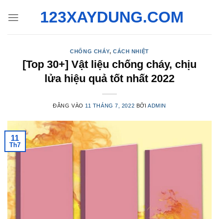
Bỏ
123XAYDUNG.COM
qua
nội
dung
CHỐNG CHÁY
,
CÁCH NHIỆT
[Top 30+] Vật liệu chống cháy, chịu
lửa hiệu quả tốt nhất 2022
ĐĂNG VÀO
11 THÁNG 7, 2022
BỞI
ADMIN
11
Th7