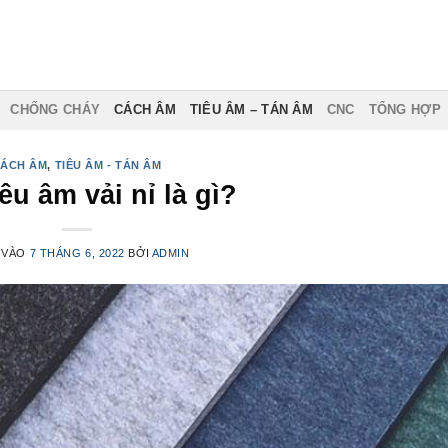
CHỐNG CHÁY
CÁCH ÂM
TIÊU ÂM – TÁN ÂM
CNC
TỔNG HỢP
ÁCH ÂM
,
TIÊU ÂM - TÁN ÂM
êu âm vải nỉ là gì?
 VÀO
7 THÁNG 6, 2022
BỞI
ADMIN