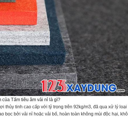
 của Tấm tiêu âm vải nỉ là gì?
i thủy tinh cao cấp với tỷ trọng trên 92kg/m3, đã qua xử lý loại
 bọc bởi vải nỉ hoặc vải bố, hoàn toàn không mùi độc hại, kh