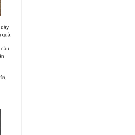
 dày
u quả.
u cầu
ăn
ời,