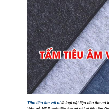
Tấm tiêu âm vải nỉ
là loại vật liệu tiêu âm c
Ván gỗ MDF, mút tiêu âm và vải nỉ tiêu âm Po