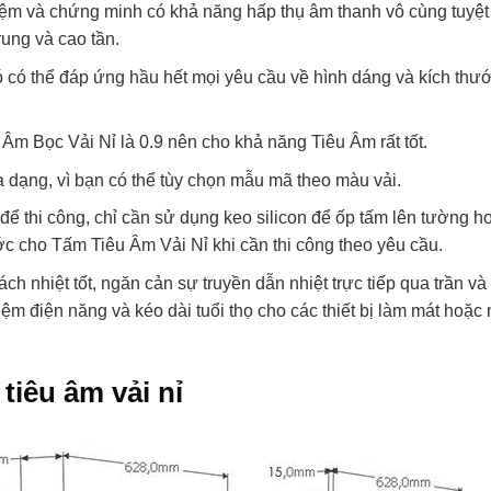
m và chứng minh có khả năng hấp thụ âm thanh vô cùng tuyệt 
rung và cao tần.
ó có thể đáp ứng hầu hết mọi yêu cầu về hình dáng và kích thư
Âm Bọc Vải Nỉ là 0.9 nên cho khả năng Tiêu Âm rất tốt.
dạng, vì bạn có thể tùy chọn mẫu mã theo màu vải.
ể thi công, chỉ cần sử dụng keo silicon để ốp tấm lên tường h
ớc cho Tấm Tiêu Âm Vải Nỉ khi cần thi công theo yêu cầu.
h nhiệt tốt, ngăn cản sự truyền dẫn nhiệt trực tiếp qua trần và
kiệm điện năng và kéo dài tuổi thọ cho các thiết bị làm mát hoặc
tiêu âm vải nỉ