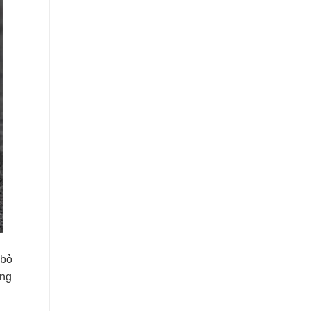
 bỏ
ông