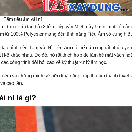
Tấm tiêu âm vải nỉ
 Âm được cấu tạo bởi 3 lớp: lớp ván MDF dày 9mm, mút tiêu âm
làm từ 100% Polyester mang đến tính năng Tiêu Âm vô cùng hiệ
 tạo hình nên Tấm Vải Nỉ Tiêu Âm có thể đáp ứng rất nhiều yê
ết kế khác nhau. Do đó, nó rất thích hợp để làm bề mặt vách ng
 các công trình đòi hỏi cao về kỹ thuật xử lý âm học.
hiệm và chứng minh sở hữu khả năng hấp thụ âm thanh tuyệt v
và cao tần.
 nỉ là gì?