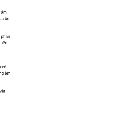
t âm
qua bề
t phần
 nên
n
u có
ợng âm
yệt