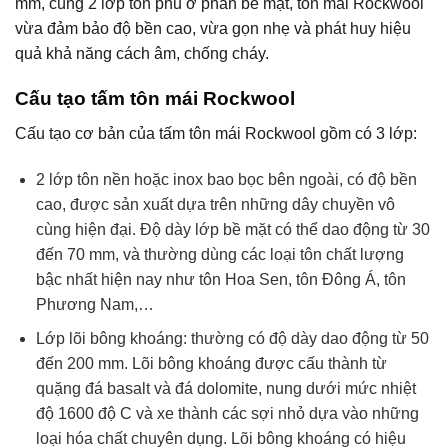
mm, cùng 2 lớp tôn phủ ở phần bề mặt, tôn mái Rockwool
vừa đảm bảo độ bền cao, vừa gọn nhẹ và phát huy hiệu
quả khả năng cách âm, chống cháy.
Cấu tạo tấm tôn mái Rockwool
Cấu tạo cơ bản của tấm tôn mái Rockwool gồm có 3 lớp:
2 lớp tôn nền hoặc inox bao bọc bên ngoài, có độ bền
cao, được sản xuất dựa trên những dây chuyền vô
cùng hiện đại. Độ dày lớp bề mặt có thể dao động từ 30
đến 70 mm, và thường dùng các loại tôn chất lượng
bậc nhất hiện nay như tôn Hoa Sen, tôn Đông Á, tôn
Phương Nam,…
Lớp lõi bông khoáng: thường có độ dày dao động từ 50
đến 200 mm. Lõi bông khoáng được cấu thành từ
quặng đá basalt và đá dolomite, nung dưới mức nhiệt
độ 1600 độ C và xe thành các sợi nhỏ dựa vào những
loại hóa chất chuyên dụng. Lõi bông khoáng có hiệu