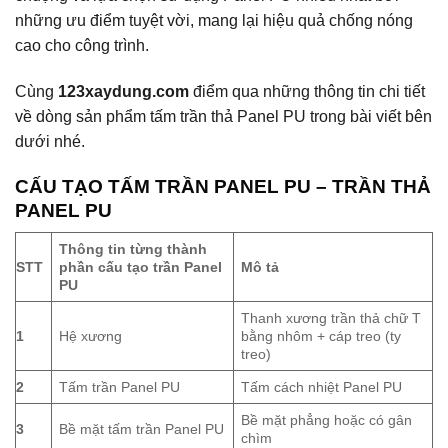
những ưu điểm tuyệt vời, mang lại hiệu quả chống nóng
cao cho công trình.
Cùng
123xaydung.com
điểm qua những thông tin chi tiết
về dòng sản phẩm tấm trần thả Panel PU trong bài viết bên
dưới nhé.
CẤU TẠO TẤM
TRẦN PANEL PU – TRẦN THẢ
PANEL PU
Thông tin từng thành
STT
phần cấu tạo trần Panel
Mô tả
PU
Thanh xương trần thả chữ T
1
Hệ xương
bằng nhôm + cáp treo (ty
treo)
2
Tấm trần Panel PU
Tấm cách nhiệt Panel PU
Bề mặt phẳng hoặc có gân
3
Bề mặt tấm trần Panel PU
chìm