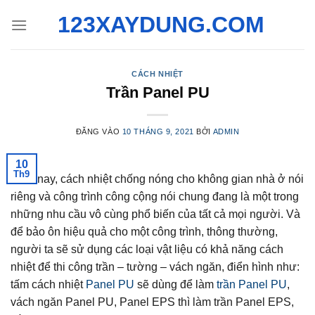
Bỏ
123XAYDUNG.COM
qua
nội
dung
CÁCH NHIỆT
Trần Panel PU
ĐĂNG VÀO
10 THÁNG 9, 2021
BỞI
ADMIN
10
Th9
Hiện nay, cách nhiệt chống nóng cho không gian nhà ở nói
riêng và công trình công cộng nói chung đang là một trong
những nhu cầu vô cùng phổ biến của tất cả mọi người. Và
để bảo ôn hiệu quả cho một công trình, thông thường,
người ta sẽ sử dụng các loại vật liệu có khả năng cách
nhiệt để thi công trần – tường – vách ngăn, điển hình như:
tấm cách nhiệt
Panel PU
sẽ dùng để làm
trần Panel PU
,
vách ngăn Panel PU, Panel EPS thì làm trần Panel EPS,