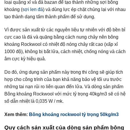
loại quặng xỉ và đá bazan để tạo thành những sợi bông
khoáng (
sợi len đá
) và dùng lực ép chặt chúng lại với nhau
tạo thành dạng tấm thành phẩm để sử dụng.
Vì được sản xuất từ các nguyên liệu tự nhiên với độ bền bỉ
cực cao là đá và quặng bằng cách nung chảy nên bông
khoáng Rockwool có nhiệt độ nóng chảy rất cao (xấp xỉ
1000 độ), không bị bắt lửa, cách nhiệt, chống nóng và cách
âm cực kỳ hiệu quả.
Do đó, ứng dụng sản phẩm này trong thi công sẽ giúp tích
hợp cho công trình của bạn khả năng bảo vệ tối ưu trước
những tai nạn rủi ro liên quan đến lửa. Và dòng sản phẩm
Bông khoáng Rockwool với mức tỷ trọng 40kg/m3 sẽ có hệ
số dẫn nhiệt là 0,035 W / mk.
Xem thêm:
Bông khoáng rockwool tỷ trọng 50kg/m3
Quy cách sản xuất của dòng sản phẩm bông