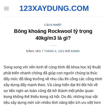
Bỏ
123XAYDUNG.COM
qua
nội
dung
CÁCH NHIỆT
Bông khoáng Rockwool tỷ trọng
40kg/m3 là gì?
ĐĂNG VÀO
7 THÁNG 6, 2022
BỞI
ADMIN
Song song với nền kinh tế cùng trình độ khoa học kỹ thuật
phát triển nhanh chóng đã giúp con người chúng ta thúc
đẩy mức độ tăng trưởng về nhu cầu thi công các công trình
xây dựng đẩy mạnh theo. Và càng hiện đại thì đòi hỏi về
sự tiện nghi an toàn cũng đã trở thành một phần quan
trọng không thể thiếu trong xã hội. Do đó, những loại vật
liệu xây dựng mới với nhiều tính năng tiện ích ưu việt hơn