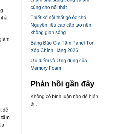
cúng cho nội thất
ng
Thiết kế nội thất gỗ óc chó –
 nhà
Nguyên liệu cao cấp tạo nên
không gian sống
 giảm
Bảng Báo Giá Tấm Panel Tôn
Xốp Chính Hãng 2026
Ưu điểm và Ứng dụng của
Memory Foam
Phản hồi gần đây
Không có bình luận nào để hiển
thị.
t dễ
m
tấm
ủa