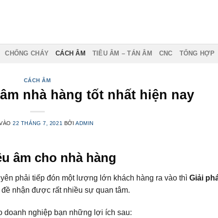
CHỐNG CHÁY
CÁCH ÂM
TIÊU ÂM – TÁN ÂM
CNC
TỔNG HỢP
CÁCH ÂM
 âm nhà hàng tốt nhất hiện nay
 VÀO
22 THÁNG 7, 2021
BỞI
ADMIN
iêu âm cho nhà hàng
ên phải tiếp đón một lượng lớn khách hàng ra vào thì
Giải ph
n đề nhận được rất nhiều sự quan tâm.
o doanh nghiệp bạn những lợi ích sau: