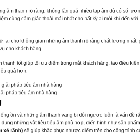
ng âm thanh rõ ràng, không lẫn quá nhiều tạp âm dù có số lượ
hiệm cùng cảm giác thoải mái nhất cho bất kỳ ai mỗi khi đến với
iữ lại cho không gian những âm thanh rõ ràng chất lượng nhất,
c vụ cho khách hàng.
thanh tốt giúp tối ưu điểm trong mắt khách hàng, tạo điều kiện
iệu quả hơn.
iải pháp tiêu âm nhà hàng
g
tiếng ồn và những âm thanh vang bị dội ngược luôn là vấn đề rấ
ử dụng những vật liệu tiêu âm phù hợp, điển hình như sản phẩ
m xẻ rãnh)
sẽ giúp khắc phục nhược điểm trên cho công trình c