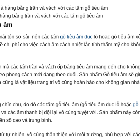
hàng bằng trần và vách với các tấm gỗ tiêu âm
u âm
ái tôn sơ sài, nên các tấm
gỗ tiêu âm đục
lỗ hoặc gỗ tiêu âm x
về chi phí cho việc cách âm cách nhiệt lẫn tính thẩm mỹ cho khô
 mà các tấm trần và vách ốp bằng tiêu âm mang đến cho không
heo phong cách mới đang theo đuổi. Sản phẩm Gỗ tiêu âm sẽ gi
 cũng là vật liệu trang trí vô cùng hoàn hảo cho không gian nh
 chỉn chu, do đó các tấm gỗ tiêu âm (gỗ tiêu âm đục lỗ hoặc
gỗ 
 và các âm thanh bị dội lại vô cùng tuyệt vời. Sản phẩm này cò
ần số cao và trung bình.
từ tự nhiên, vô cùng thân thiện với môi trường, phù hợp với các