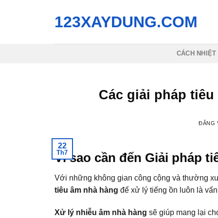
Bỏ
123XAYDUNG.COM
qua
nội
dung
CÁCH NHIỆT
Các giải pháp tiêu
ĐĂNG
22
Th7
Vì sao cần đến Giải pháp t
Với những không gian công cộng và thường xuy
tiêu âm nhà hàng
để xử lý tiếng ồn luôn là vấ
Xử lý nhiễu âm nhà hàng
sẽ giúp mang lại ch