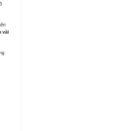
ô
iến
 vải
ông