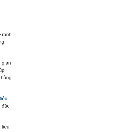
ẻ rãnh
ng
 gian
úp
à hàng
tiêu
n đặc
 tiêu