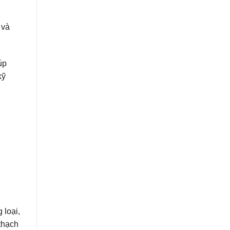
 và
úp
kỹ
 loại,
 thạch