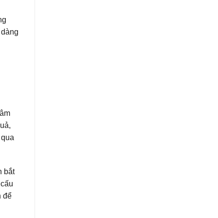
ng
 dàng
 âm
quả,
 qua
n bắt
 cấu
n để